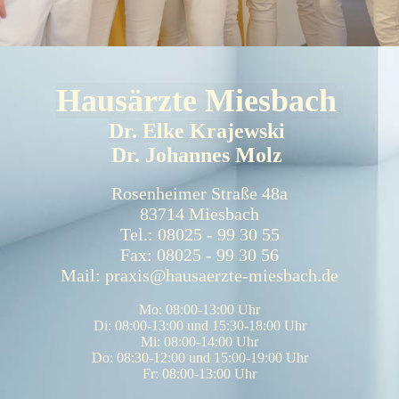
Hausärzte Miesbach
Dr. Elke Krajewski
Dr. Johannes Molz
Rosenheimer Straße 48a
83714 Miesbach
Tel.: 08025 - 99 30 55
Fax: 08025 - 99 30 56
Mail: praxis@hausaerzte-miesbach.de
Mo: 08:00-13:00 Uhr
Di: 08:00-13:00 und 15:30-18:00 Uhr
Mi: 08:00-14:00 Uhr
Do: 08:30-12:00 und 15:00-19:00 Uhr
Fr: 08:00-13:00 Uhr